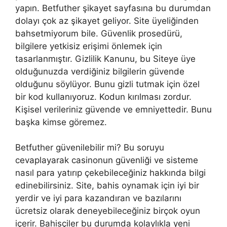
yapın. Betfuther şikayet sayfasına bu durumdan
dolayı çok az şikayet geliyor. Site üyeliğinden
bahsetmiyorum bile. Güvenlik prosedürü,
bilgilere yetkisiz erişimi önlemek için
tasarlanmıştır. Gizlilik Kanunu, bu Siteye üye
olduğunuzda verdiğiniz bilgilerin güvende
olduğunu söylüyor. Bunu gizli tutmak için özel
bir kod kullanıyoruz. Kodun kırılması zordur.
Kişisel verileriniz güvende ve emniyettedir. Bunu
başka kimse göremez.
Betfuther güvenilebilir mi? Bu soruyu
cevaplayarak casinonun güvenliği ve sisteme
nasıl para yatırıp çekebileceğiniz hakkında bilgi
edinebilirsiniz. Site, bahis oynamak için iyi bir
yerdir ve iyi para kazandıran ve bazılarını
ücretsiz olarak deneyebileceğiniz birçok oyun
içerir. Bahisçiler bu durumda kolaylıkla yeni