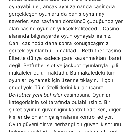
oynayabilirler, ancak aynı zamanda casinoda
gerçekleşen oyunlara da bahis oynamayı
severler. Ana sayfanın dördüncü çubuğunda yer
alan casino oyunları yüksek kalitededir. Casino
alanında bilgisayarda oyun oynayabilirsiniz.
Canlı casinoda daha sonra konuşacağımız
gerçek oyunlar bulunmaktadır. Betfuther casino
Elbette dünya sadece para kazanmaktan ibaret
değil. Betfuther slot ve jackpot oyunlarıyla ilgili
makaleler bulunmaktadır. Bu makaledeki tüm
oyunları oynamak için üzerine tıklayın. Hiçbir
engel yok. Tüm özelliklerini kullanırsanız
Betfuther yeni bahisler
casinosunu Oyunlar
kategorisinin sol tarafında bulabilirsiniz. Bir
şirket oyunun güvenliğini kontrol ederken, diğer
kişiler de onların çalışmalarını kontrol ediyor.
Oyun güvenlidir ve herhangi bir güvenlik sorunu
bulunmamaktadır. Ayrıca üyeler adına internet