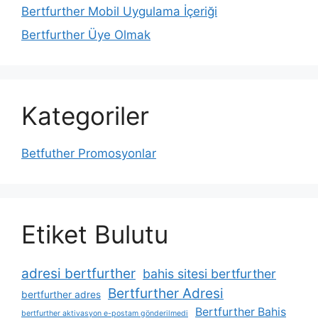
Bertfurther Mobil Uygulama İçeriği
Bertfurther Üye Olmak
Kategoriler
Betfuther Promosyonlar
Etiket Bulutu
adresi bertfurther
bahis sitesi bertfurther
Bertfurther Adresi
bertfurther adres
Bertfurther Bahis
bertfurther aktivasyon e-postam gönderilmedi