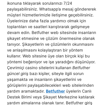
ikonuna tıklayarak sorularınızı 7/24
paylaşabilirsiniz. Whatsapp’a mesaj göndererek
müşteri hizmetlerimizle iletişime geçebilirsiniz.
Üyelerinize daha fazla yardımcı olmak için
toplantıları ve saatleri karıştırarak gelişmeye
devam edin. Betfuther web sitesinde insanların
şikayet etmesine ve çözüm önermesine olanak
tanıyor. Şikayetlerin ve çözümlerin okunmasını
ve anlaşılmasını kolaylaştıran bir yöntem
kullanır. Web sitesine üye olan birçok kişi bu
yöntemi beğeniyor ve işe yaradığını düşünüyor.
Çevrimiçi casino sitelerini kullanan
Betfuther
güncel giriş
bazı kişiler, siteyle ilgili sorun
yaşamakta ve insanların şikayetlerini ve
görüşlerini paylaşabilecekleri web sitelerinden
yardım aramaktadır.
Betfuther
üyelerin Canlı
Destek Birimi veya Şikayet Merkezine katılarak
yardım almalarına olanak tanır. Betfuther giriş