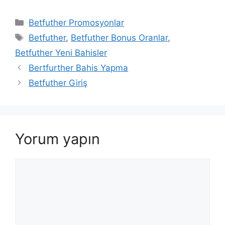
Kategoriler
Betfuther Promosyonlar
Etiketler
Betfuther
,
Betfuther Bonus Oranlar
,
Betfuther Yeni Bahisler
Bertfurther Bahis Yapma
Betfuther Giriş
Yorum yapın
Yorum