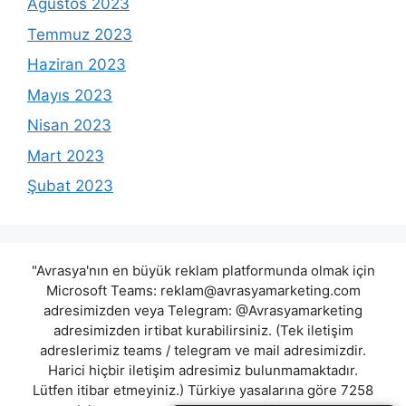
Ağustos 2023
Temmuz 2023
Haziran 2023
Mayıs 2023
Nisan 2023
Mart 2023
Şubat 2023
"Avrasya'nın en büyük reklam platformunda olmak için
Microsoft Teams:
reklam@avrasyamarketing.com
adresimizden veya Telegram: @Avrasyamarketing
adresimizden irtibat kurabilirsiniz. (Tek iletişim
adreslerimiz teams / telegram ve mail adresimizdir.
Harici hiçbir iletişim adresimiz bulunmamaktadır.
Lütfen itibar etmeyiniz.) Türkiye yasalarına göre 7258