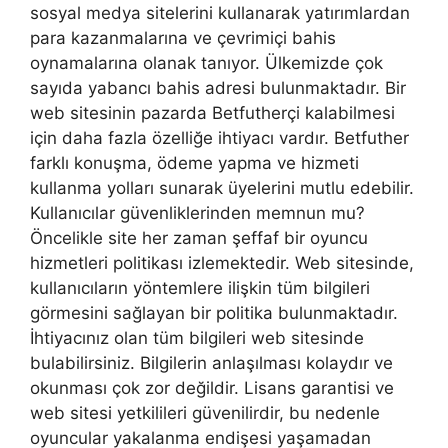
sosyal medya sitelerini kullanarak yatırımlardan
para kazanmalarına ve çevrimiçi bahis
oynamalarına olanak tanıyor. Ülkemizde çok
sayıda yabancı bahis adresi bulunmaktadır. Bir
web sitesinin pazarda Betfutherçi kalabilmesi
için daha fazla özelliğe ihtiyacı vardır. Betfuther
farklı konuşma, ödeme yapma ve hizmeti
kullanma yolları sunarak üyelerini mutlu edebilir.
Kullanıcılar güvenliklerinden memnun mu?
Öncelikle site her zaman şeffaf bir oyuncu
hizmetleri politikası izlemektedir. Web sitesinde,
kullanıcıların yöntemlere ilişkin tüm bilgileri
görmesini sağlayan bir politika bulunmaktadır.
İhtiyacınız olan tüm bilgileri web sitesinde
bulabilirsiniz. Bilgilerin anlaşılması kolaydır ve
okunması çok zor değildir. Lisans garantisi ve
web sitesi yetkilileri güvenilirdir, bu nedenle
oyuncular yakalanma endişesi yaşamadan