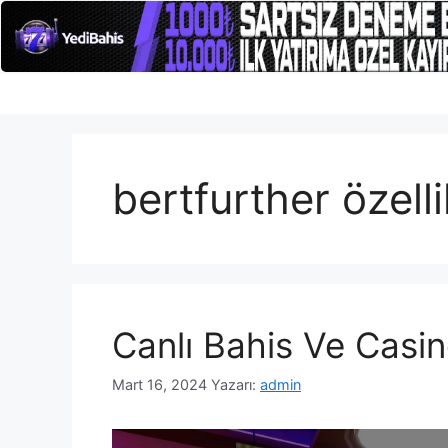
İçeriğe
atla
bertfurther özelli
Canlı Bahis Ve Casin
Mart 16, 2024
Yazarı:
admin