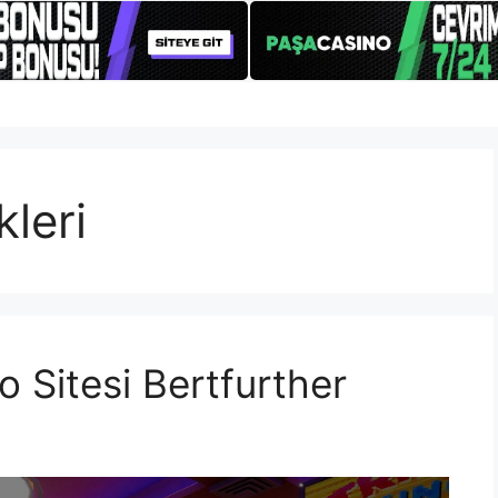
kleri
o Sitesi Bertfurther