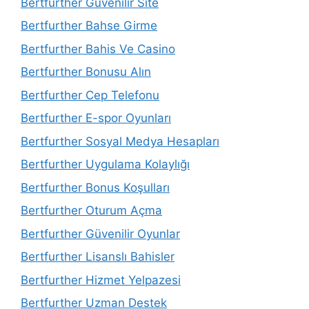
Bertfurther Güvenilir Site
Bertfurther Bahse Girme
Bertfurther Bahis Ve Casino
Bertfurther Bonusu Alın
Bertfurther Cep Telefonu
Bertfurther E-spor Oyunları
Bertfurther Sosyal Medya Hesapları
Bertfurther Uygulama Kolaylığı
Bertfurther Bonus Koşulları
Bertfurther Oturum Açma
Bertfurther Güvenilir Oyunlar
Bertfurther Lisanslı Bahisler
Bertfurther Hizmet Yelpazesi
Bertfurther Uzman Destek