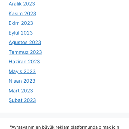
Aralık 2023
Kasım 2023
Ekim 2023
Eylül 2023
Ağustos 2023
Temmuz 2023
Haziran 2023
Mayıs 2023
Nisan 2023
Mart 2023
Şubat 2023
"Avrasya'nın en büyük reklam platformunda olmak için