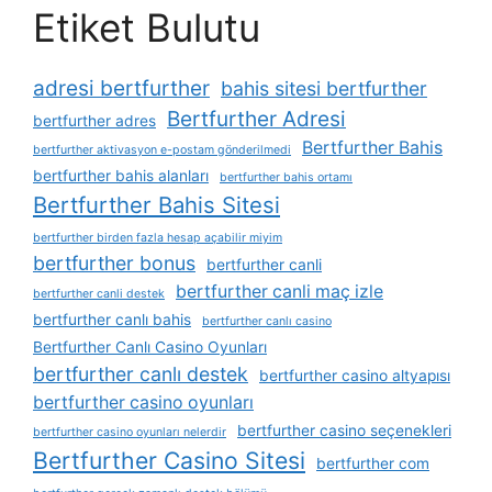
Etiket Bulutu
adresi bertfurther
bahis sitesi bertfurther
Bertfurther Adresi
bertfurther adres
Bertfurther Bahis
bertfurther aktivasyon e-postam gönderilmedi
bertfurther bahis alanları
bertfurther bahis ortamı
Bertfurther Bahis Sitesi
bertfurther birden fazla hesap açabilir miyim
bertfurther bonus
bertfurther canli
bertfurther canli maç izle
bertfurther canli destek
bertfurther canlı bahis
bertfurther canlı casino
Bertfurther Canlı Casino Oyunları
bertfurther canlı destek
bertfurther casino altyapısı
bertfurther casino oyunları
bertfurther casino seçenekleri
bertfurther casino oyunları nelerdir
Bertfurther Casino Sitesi
bertfurther com