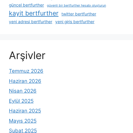
güncel bertfurther
güvenli bir bertfurther hesabı oluşturun
kayit bertfurther
twitter bertfurther
yeni adresi bertfurther
yeni giris bertfurther
Arşivler
Temmuz 2026
Haziran 2026
Nisan 2026
Eylül 2025
Haziran 2025
Mayıs 2025
Şubat 2025