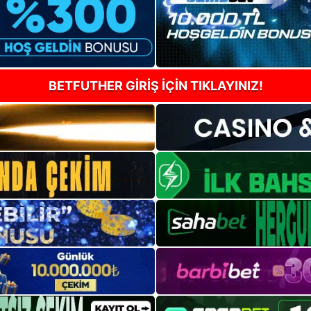
BETFUTHER GİRİŞ İÇİN TIKLAYINIZ!