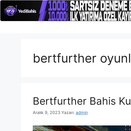
İçeriğe
atla
bertfurther oyun
Bertfurther Bahis Ku
Aralık 9, 2023
Yazarı:
admin