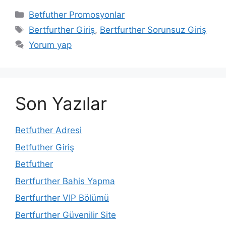
Kategoriler
Betfuther Promosyonlar
Etiketler
Bertfurther Giriş
,
Bertfurther Sorunsuz Giriş
Yorum yap
Son Yazılar
Betfuther Adresi
Betfuther Giriş
Betfuther
Bertfurther Bahis Yapma
Bertfurther VIP Bölümü
Bertfurther Güvenilir Site