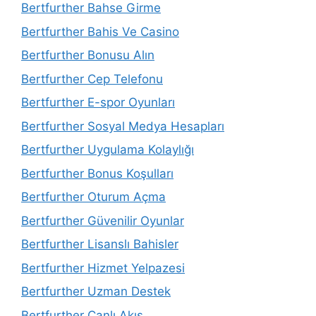
Bertfurther Bahse Girme
Bertfurther Bahis Ve Casino
Bertfurther Bonusu Alın
Bertfurther Cep Telefonu
Bertfurther E-spor Oyunları
Bertfurther Sosyal Medya Hesapları
Bertfurther Uygulama Kolaylığı
Bertfurther Bonus Koşulları
Bertfurther Oturum Açma
Bertfurther Güvenilir Oyunlar
Bertfurther Lisanslı Bahisler
Bertfurther Hizmet Yelpazesi
Bertfurther Uzman Destek
Bertfurther Canlı Akış