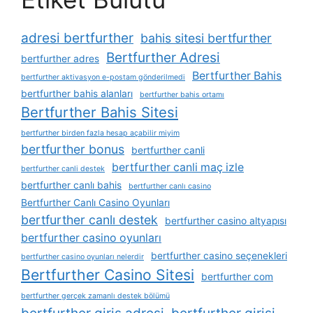
adresi bertfurther
bahis sitesi bertfurther
Bertfurther Adresi
bertfurther adres
Bertfurther Bahis
bertfurther aktivasyon e-postam gönderilmedi
bertfurther bahis alanları
bertfurther bahis ortamı
Bertfurther Bahis Sitesi
bertfurther birden fazla hesap açabilir miyim
bertfurther bonus
bertfurther canli
bertfurther canli maç izle
bertfurther canli destek
bertfurther canlı bahis
bertfurther canlı casino
Bertfurther Canlı Casino Oyunları
bertfurther canlı destek
bertfurther casino altyapısı
bertfurther casino oyunları
bertfurther casino seçenekleri
bertfurther casino oyunları nelerdir
Bertfurther Casino Sitesi
bertfurther com
bertfurther gerçek zamanlı destek bölümü