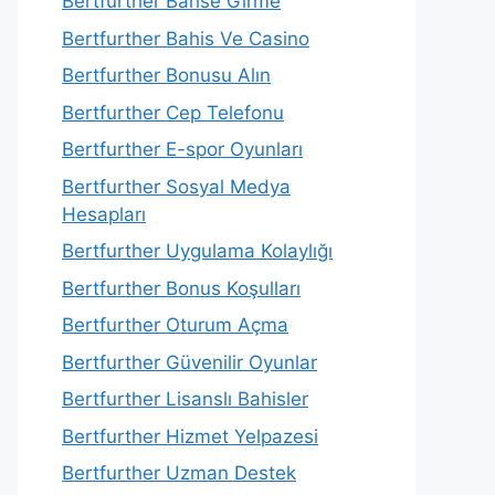
Bertfurther Bahse Girme
Bertfurther Bahis Ve Casino
Bertfurther Bonusu Alın
Bertfurther Cep Telefonu
Bertfurther E-spor Oyunları
Bertfurther Sosyal Medya
Hesapları
Bertfurther Uygulama Kolaylığı
Bertfurther Bonus Koşulları
Bertfurther Oturum Açma
Bertfurther Güvenilir Oyunlar
Bertfurther Lisanslı Bahisler
Bertfurther Hizmet Yelpazesi
Bertfurther Uzman Destek