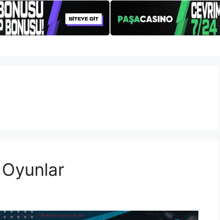
 Oyunlar