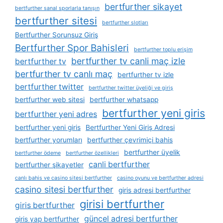
bertfurther sikayet
bertfurther sanal sporlarla tanışın
bertfurther sitesi
bertfurther slotları
Bertfurther Sorunsuz Giriş
Bertfurther Spor Bahisleri
bertfurther toplu erişim
bertfurther tv canli maç izle
bertfurther tv
bertfurther tv canlı maç
bertfurther tv izle
bertfurther twitter
bertfurther twitter üyeliği ve giriş
bertfurther web sitesi
bertfurther whatsapp
bertfurther yeni giris
bertfurther yeni adres
bertfurther yeni giris
Bertfurther Yeni Giriş Adresi
bertfurther yorumları
bertfurther çevrimiçi bahis
bertfurther üyelik
bertfurther ödeme
bertfurther özellikleri
canli bertfurther
bertfurther şikayetler
canlı bahis ve casino sitesi bertfurther
casino oyunu ve bertfurther adresi
casino sitesi bertfurther
giris adresi bertfurther
girisi bertfurther
giris bertfurther
güncel adresi bertfurther
giris yap bertfurther