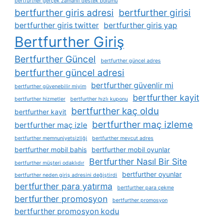
bertfurther gerçek zamanlı destek bölümü
bertfurther giris adresi
bertfurther girisi
bertfurther giris twitter
bertfurther giris yap
Bertfurther Giriş
Bertfurther Güncel
bertfurther güncel adres
bertfurther güncel adresi
bertfurther güvenlir mi
bertfurther güvenebilir miyim
bertfurther kayit
bertfurther hizmetler
bertfurther hızlı kuponu
bertfurther kaç oldu
bertfurther kayit
bertfurther maç izleme
bertfurther maç izle
bertfurther memnuniyetsizliği
bertfurther mevcut adres
bertfurther mobil bahis
bertfurther mobil oyunlar
Bertfurther Nasıl Bir Site
bertfurther müşteri odaklıdır
bertfurther oyunlar
bertfurther neden giriş adresini değiştirdi
bertfurther para yatırma
bertfurther para çekme
bertfurther promosyon
bertfurther promosyon
bertfurther promosyon kodu