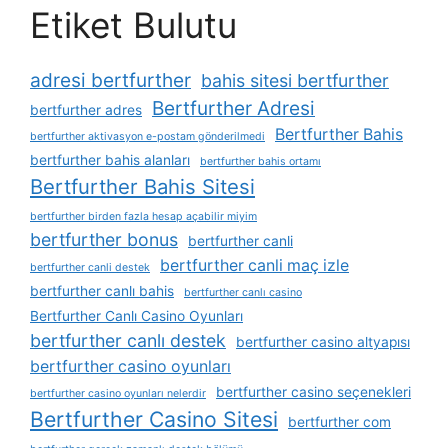
Etiket Bulutu
adresi bertfurther
bahis sitesi bertfurther
Bertfurther Adresi
bertfurther adres
Bertfurther Bahis
bertfurther aktivasyon e-postam gönderilmedi
bertfurther bahis alanları
bertfurther bahis ortamı
Bertfurther Bahis Sitesi
bertfurther birden fazla hesap açabilir miyim
bertfurther bonus
bertfurther canli
bertfurther canli maç izle
bertfurther canli destek
bertfurther canlı bahis
bertfurther canlı casino
Bertfurther Canlı Casino Oyunları
bertfurther canlı destek
bertfurther casino altyapısı
bertfurther casino oyunları
bertfurther casino seçenekleri
bertfurther casino oyunları nelerdir
Bertfurther Casino Sitesi
bertfurther com