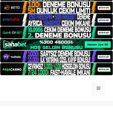
İçeriğe
atla
Menü