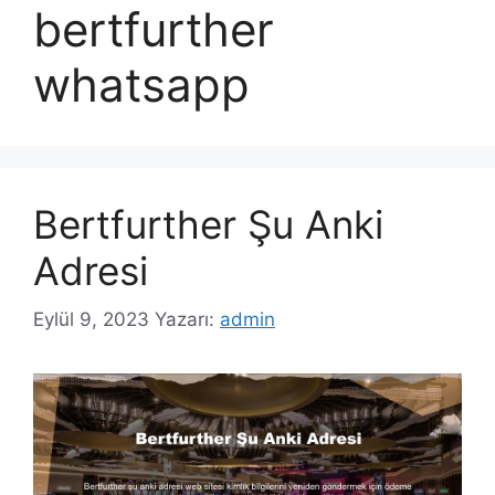
bertfurther
whatsapp
Bertfurther Şu Anki
Adresi
Eylül 9, 2023
Yazarı:
admin