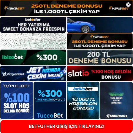
×
BETFUTHER GİRİŞ İÇİN TIKLAYINIZ!