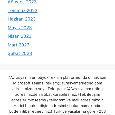
Ağustos 2023
Temmuz 2023
Haziran 2023
Mayıs 2023
Nisan 2023
Mart 2023
Şubat 2023
"Avrasya'nın en büyük reklam platformunda olmak için
Microsoft Teams:
reklam@avrasyamarketing.com
adresimizden veya Telegram: @Avrasyamarketing
adresimizden irtibat kurabilirsiniz. (Tek iletişim
adreslerimiz teams / telegram ve mail adresimizdir.
Harici hiçbir iletişim adresimiz bulunmamaktadır.
Lütfen itibar etmeyiniz.) Türkiye yasalarına göre 7258