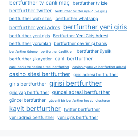
bertfurther tv canlı maç
bertfurther tv izle
bertfurther twitter
bertfurther twitter üyeliği ve giriş
bertfurther web sitesi
bertfurther whatsapp
bertfurther yeni giris
bertfurther yeni adres
bertfurther yeni giris
Bertfurther Yeni Giriş Adresi
bertfurther yorumları
bertfurther çevrimiçi bahis
bertfurther üyelik
bertfurther ödeme
bertfurther özellikleri
canli bertfurther
bertfurther şikayetler
canlı bahis ve casino sitesi bertfurther
casino oyunu ve bertfurther adresi
casino sitesi bertfurther
giris adresi bertfurther
girisi bertfurther
giris bertfurther
güncel adresi bertfurther
giris yap bertfurther
güncel bertfurther
güvenli bir bertfurther hesabı oluşturun
kayit bertfurther
twitter bertfurther
yeni adresi bertfurther
yeni giris bertfurther