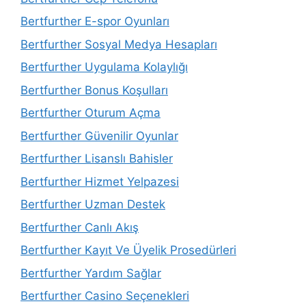
Bertfurther E-spor Oyunları
Bertfurther Sosyal Medya Hesapları
Bertfurther Uygulama Kolaylığı
Bertfurther Bonus Koşulları
Bertfurther Oturum Açma
Bertfurther Güvenilir Oyunlar
Bertfurther Lisanslı Bahisler
Bertfurther Hizmet Yelpazesi
Bertfurther Uzman Destek
Bertfurther Canlı Akış
Bertfurther Kayıt Ve Üyelik Prosedürleri
Bertfurther Yardım Sağlar
Bertfurther Casino Seçenekleri