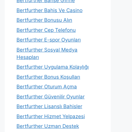
Bertfurther Bahse Girme
Bertfurther Bahis Ve Casino
Bertfurther Bonusu Alın
Bertfurther Cep Telefonu
Bertfurther E-spor Oyunları
Bertfurther Sosyal Medya
Hesapları
Bertfurther Uygulama Kolaylığı
Bertfurther Bonus Koşulları
Bertfurther Oturum Açma
Bertfurther Güvenilir Oyunlar
Bertfurther Lisanslı Bahisler
Bertfurther Hizmet Yelpazesi
Bertfurther Uzman Destek