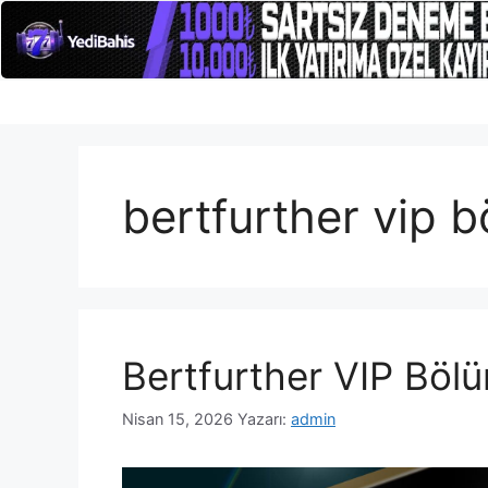
İçeriğe
atla
bertfurther vip 
Bertfurther VIP Böl
Nisan 15, 2026
Yazarı:
admin