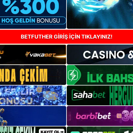
BETFUTHER GİRİŞ İÇİN TIKLAYINIZ!