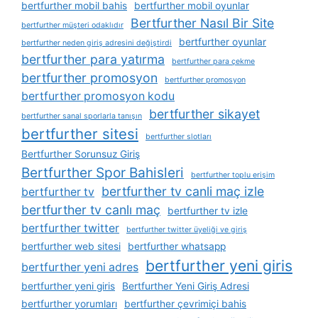
bertfurther mobil bahis
bertfurther mobil oyunlar
Bertfurther Nasıl Bir Site
bertfurther müşteri odaklıdır
bertfurther oyunlar
bertfurther neden giriş adresini değiştirdi
bertfurther para yatırma
bertfurther para çekme
bertfurther promosyon
bertfurther promosyon
bertfurther promosyon kodu
bertfurther sikayet
bertfurther sanal sporlarla tanışın
bertfurther sitesi
bertfurther slotları
Bertfurther Sorunsuz Giriş
Bertfurther Spor Bahisleri
bertfurther toplu erişim
bertfurther tv canli maç izle
bertfurther tv
bertfurther tv canlı maç
bertfurther tv izle
bertfurther twitter
bertfurther twitter üyeliği ve giriş
bertfurther web sitesi
bertfurther whatsapp
bertfurther yeni giris
bertfurther yeni adres
bertfurther yeni giris
Bertfurther Yeni Giriş Adresi
bertfurther yorumları
bertfurther çevrimiçi bahis