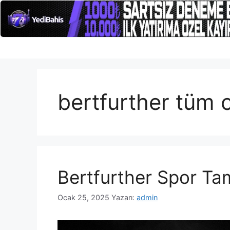
İçeriğe
atla
bertfurther tüm 
Bertfurther Spor T
Ocak 25, 2025
Yazarı:
admin