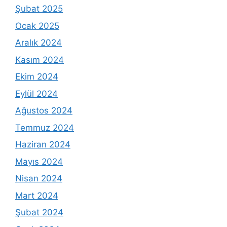
Şubat 2025
Ocak 2025
Aralık 2024
Kasım 2024
Ekim 2024
Eylül 2024
Ağustos 2024
Temmuz 2024
Haziran 2024
Mayıs 2024
Nisan 2024
Mart 2024
Şubat 2024