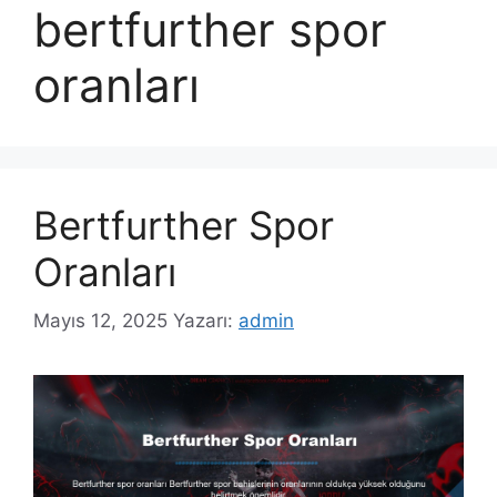
bertfurther spor
oranları
Bertfurther Spor
Oranları
Mayıs 12, 2025
Yazarı:
admin