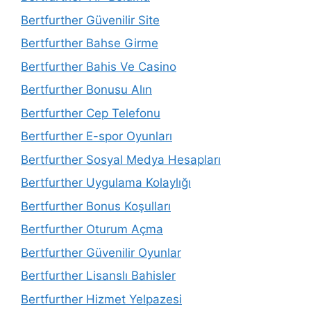
Bertfurther Güvenilir Site
Bertfurther Bahse Girme
Bertfurther Bahis Ve Casino
Bertfurther Bonusu Alın
Bertfurther Cep Telefonu
Bertfurther E-spor Oyunları
Bertfurther Sosyal Medya Hesapları
Bertfurther Uygulama Kolaylığı
Bertfurther Bonus Koşulları
Bertfurther Oturum Açma
Bertfurther Güvenilir Oyunlar
Bertfurther Lisanslı Bahisler
Bertfurther Hizmet Yelpazesi