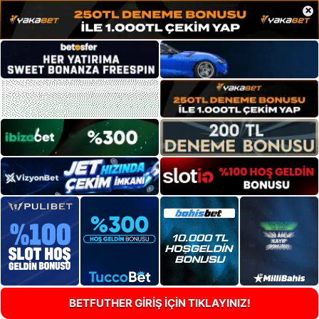
×
BETFUTHER GİRİŞ İÇİN TIKLAYINIZ!