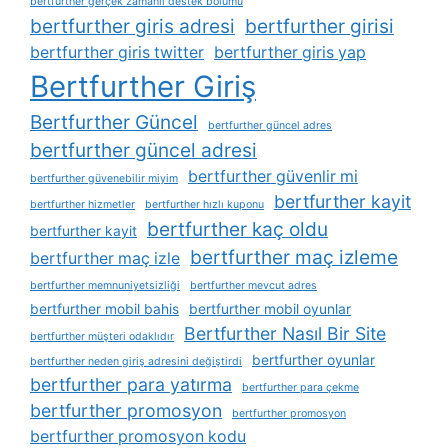
bertfurther gerçek zamanlı destek bölümü
bertfurther giris adresi
bertfurther girisi
bertfurther giris twitter
bertfurther giris yap
Bertfurther Giriş
Bertfurther Güncel
bertfurther güncel adres
bertfurther güncel adresi
bertfurther güvenlir mi
bertfurther güvenebilir miyim
bertfurther kayit
bertfurther hizmetler
bertfurther hızlı kuponu
bertfurther kaç oldu
bertfurther kayit
bertfurther maç izleme
bertfurther maç izle
bertfurther memnuniyetsizliği
bertfurther mevcut adres
bertfurther mobil bahis
bertfurther mobil oyunlar
Bertfurther Nasıl Bir Site
bertfurther müşteri odaklıdır
bertfurther oyunlar
bertfurther neden giriş adresini değiştirdi
bertfurther para yatırma
bertfurther para çekme
bertfurther promosyon
bertfurther promosyon
bertfurther promosyon kodu