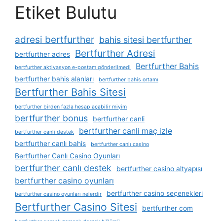
Etiket Bulutu
adresi bertfurther
bahis sitesi bertfurther
Bertfurther Adresi
bertfurther adres
Bertfurther Bahis
bertfurther aktivasyon e-postam gönderilmedi
bertfurther bahis alanları
bertfurther bahis ortamı
Bertfurther Bahis Sitesi
bertfurther birden fazla hesap açabilir miyim
bertfurther bonus
bertfurther canli
bertfurther canli maç izle
bertfurther canli destek
bertfurther canlı bahis
bertfurther canlı casino
Bertfurther Canlı Casino Oyunları
bertfurther canlı destek
bertfurther casino altyapısı
bertfurther casino oyunları
bertfurther casino seçenekleri
bertfurther casino oyunları nelerdir
Bertfurther Casino Sitesi
bertfurther com