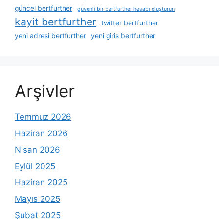
güncel bertfurther
güvenli bir bertfurther hesabı oluşturun
kayit bertfurther
twitter bertfurther
yeni adresi bertfurther
yeni giris bertfurther
Arşivler
Temmuz 2026
Haziran 2026
Nisan 2026
Eylül 2025
Haziran 2025
Mayıs 2025
Şubat 2025