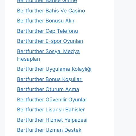
Bertfurther Bahse Girme
Bertfurther Bahis Ve Casino
Bertfurther Bonusu Alın
Bertfurther Cep Telefonu
Bertfurther E-spor Oyunları
Bertfurther Sosyal Medya
Hesapları
Bertfurther Uygulama Kolaylığı
Bertfurther Bonus Koşulları
Bertfurther Oturum Açma
Bertfurther Güvenilir Oyunlar
Bertfurther Lisanslı Bahisler
Bertfurther Hizmet Yelpazesi
Bertfurther Uzman Destek