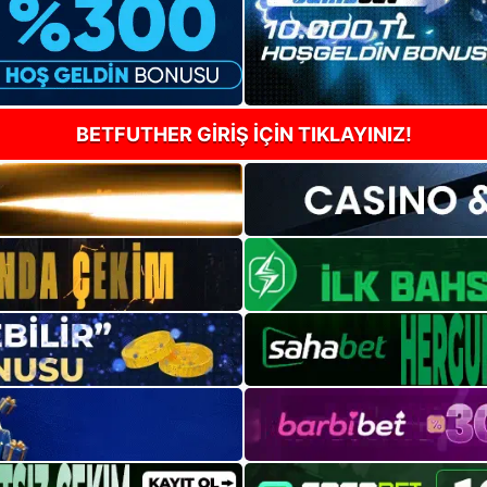
BETFUTHER GİRİŞ İÇİN TIKLAYINIZ!