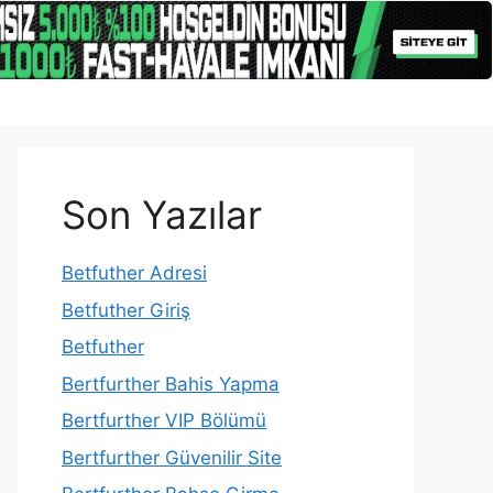
Son Yazılar
Betfuther Adresi
Betfuther Giriş
Betfuther
Bertfurther Bahis Yapma
Bertfurther VIP Bölümü
Bertfurther Güvenilir Site