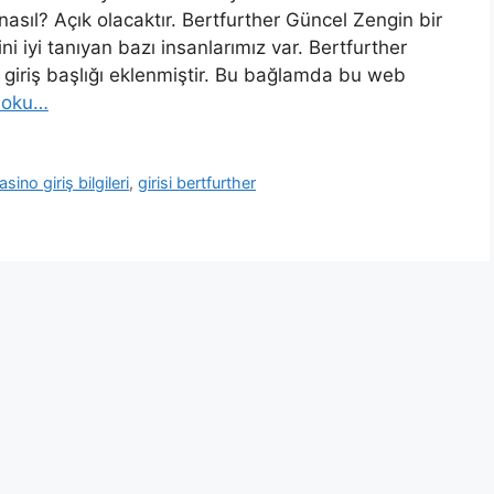
 nasıl? Açık olacaktır. Bertfurther Güncel Zengin bir
ni iyi tanıyan bazı insanlarımız var. Bertfurther
ir giriş başlığı eklenmiştir. Bu bağlamda bu web
 oku…
sino giriş bilgileri
,
girisi bertfurther