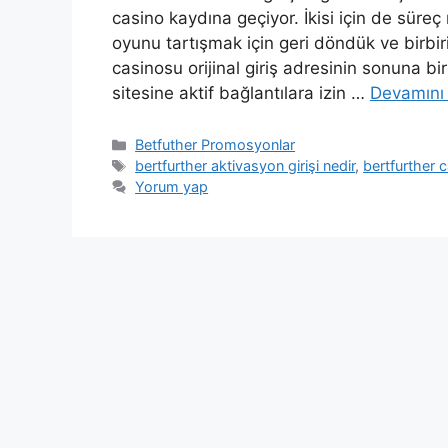
casino kaydına geçiyor. İkisi için de süreç
oyunu tartışmak için geri döndük ve birbiri
casinosu orijinal giriş adresinin sonuna b
sitesine aktif bağlantılara izin …
Devamını
Kategoriler
Betfuther Promosyonlar
Etiketler
bertfurther aktivasyon girişi nedir
,
bertfurther ca
Yorum yap