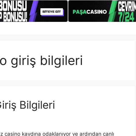
 giriş bilgileri
iş Bilgileri
amız casino kaydına odaklanıyor ve ardından canlı