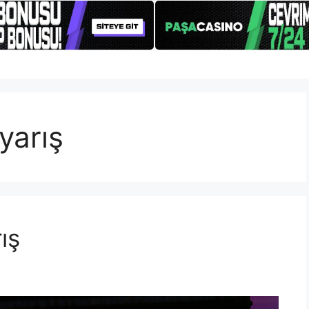
yarış
ış