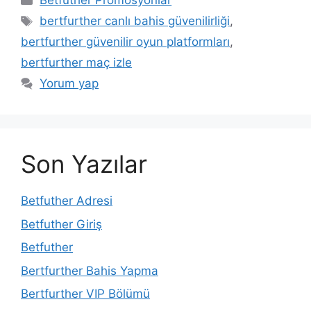
Betfuther Promosyonlar
Etiketler
bertfurther canlı bahis güvenilirliği
,
bertfurther güvenilir oyun platformları
,
bertfurther maç izle
Yorum yap
Son Yazılar
Betfuther Adresi
Betfuther Giriş
Betfuther
Bertfurther Bahis Yapma
Bertfurther VIP Bölümü