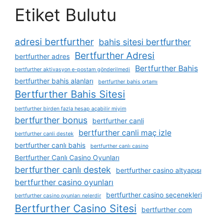
Etiket Bulutu
adresi bertfurther
bahis sitesi bertfurther
Bertfurther Adresi
bertfurther adres
Bertfurther Bahis
bertfurther aktivasyon e-postam gönderilmedi
bertfurther bahis alanları
bertfurther bahis ortamı
Bertfurther Bahis Sitesi
bertfurther birden fazla hesap açabilir miyim
bertfurther bonus
bertfurther canli
bertfurther canli maç izle
bertfurther canli destek
bertfurther canlı bahis
bertfurther canlı casino
Bertfurther Canlı Casino Oyunları
bertfurther canlı destek
bertfurther casino altyapısı
bertfurther casino oyunları
bertfurther casino seçenekleri
bertfurther casino oyunları nelerdir
Bertfurther Casino Sitesi
bertfurther com