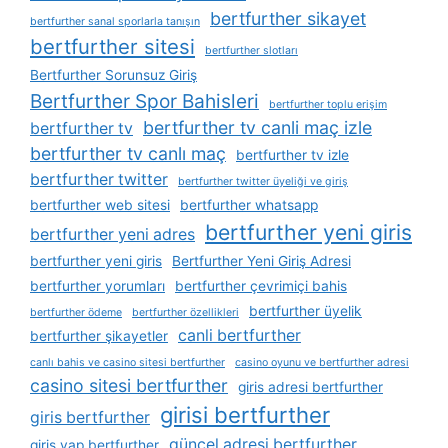
bertfurther sikayet
bertfurther sanal sporlarla tanışın
bertfurther sitesi
bertfurther slotları
Bertfurther Sorunsuz Giriş
Bertfurther Spor Bahisleri
bertfurther toplu erişim
bertfurther tv canli maç izle
bertfurther tv
bertfurther tv canlı maç
bertfurther tv izle
bertfurther twitter
bertfurther twitter üyeliği ve giriş
bertfurther web sitesi
bertfurther whatsapp
bertfurther yeni giris
bertfurther yeni adres
bertfurther yeni giris
Bertfurther Yeni Giriş Adresi
bertfurther yorumları
bertfurther çevrimiçi bahis
bertfurther üyelik
bertfurther ödeme
bertfurther özellikleri
canli bertfurther
bertfurther şikayetler
canlı bahis ve casino sitesi bertfurther
casino oyunu ve bertfurther adresi
casino sitesi bertfurther
giris adresi bertfurther
girisi bertfurther
giris bertfurther
güncel adresi bertfurther
giris yap bertfurther