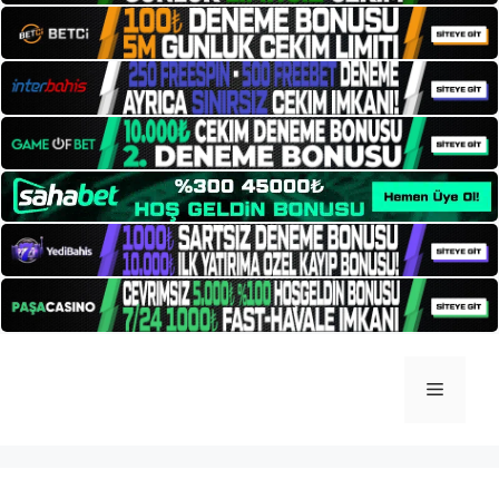
İçeriğe
atla
Menü