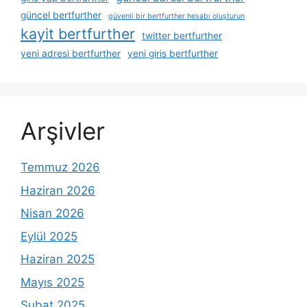
güncel bertfurther
güvenli bir bertfurther hesabı oluşturun
kayit bertfurther
twitter bertfurther
yeni adresi bertfurther
yeni giris bertfurther
Arşivler
Temmuz 2026
Haziran 2026
Nisan 2026
Eylül 2025
Haziran 2025
Mayıs 2025
Şubat 2025