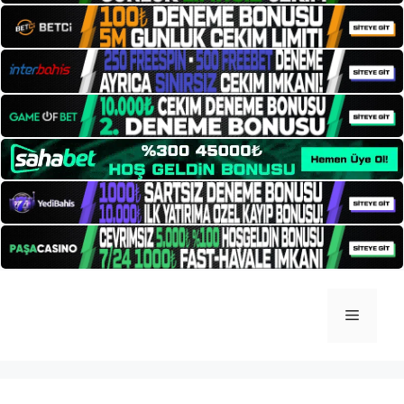
İçeriğe
atla
Menü