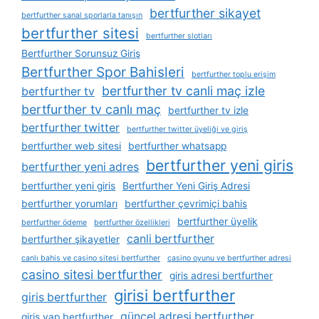
bertfurther sikayet
bertfurther sanal sporlarla tanışın
bertfurther sitesi
bertfurther slotları
Bertfurther Sorunsuz Giriş
Bertfurther Spor Bahisleri
bertfurther toplu erişim
bertfurther tv canli maç izle
bertfurther tv
bertfurther tv canlı maç
bertfurther tv izle
bertfurther twitter
bertfurther twitter üyeliği ve giriş
bertfurther web sitesi
bertfurther whatsapp
bertfurther yeni giris
bertfurther yeni adres
bertfurther yeni giris
Bertfurther Yeni Giriş Adresi
bertfurther yorumları
bertfurther çevrimiçi bahis
bertfurther üyelik
bertfurther ödeme
bertfurther özellikleri
canli bertfurther
bertfurther şikayetler
canlı bahis ve casino sitesi bertfurther
casino oyunu ve bertfurther adresi
casino sitesi bertfurther
giris adresi bertfurther
girisi bertfurther
giris bertfurther
güncel adresi bertfurther
giris yap bertfurther