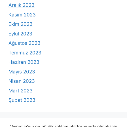
Aralık 2023
Kasım 2023
Ekim 2023
Eylül 2023
Ağustos 2023
Temmuz 2023
Haziran 2023
Mayıs 2023
Nisan 2023
Mart 2023
Şubat 2023
"Avrasya'nın en büyük reklam platformunda olmak için