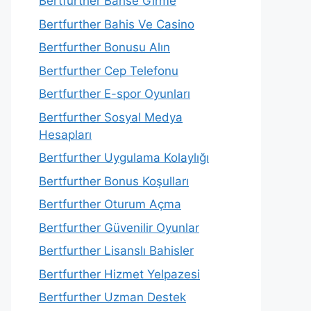
Bertfurther Bahse Girme
Bertfurther Bahis Ve Casino
Bertfurther Bonusu Alın
Bertfurther Cep Telefonu
Bertfurther E-spor Oyunları
Bertfurther Sosyal Medya
Hesapları
Bertfurther Uygulama Kolaylığı
Bertfurther Bonus Koşulları
Bertfurther Oturum Açma
Bertfurther Güvenilir Oyunlar
Bertfurther Lisanslı Bahisler
Bertfurther Hizmet Yelpazesi
Bertfurther Uzman Destek