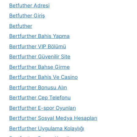
Betfuther Adresi
Betfuther Giriş
Betfuther
Bertfurther Bahis Yapma
Bertfurther VIP Bölümü
Bertfurther Güvenilir Site
Bertfurther Bahse Girme
Bertfurther Bahis Ve Casino
Bertfurther Bonusu Alın
Bertfurther Cep Telefonu
Bertfurther E-spor Oyunları
Bertfurther Sosyal Medya Hesapları
Bertfurther Uygulama Kolaylığı