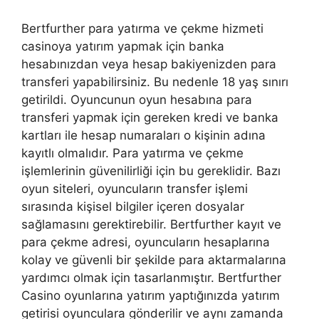
Bertfurther para yatırma ve çekme hizmeti
casinoya yatırım yapmak için banka
hesabınızdan veya hesap bakiyenizden para
transferi yapabilirsiniz. Bu nedenle 18 yaş sınırı
getirildi. Oyuncunun oyun hesabına para
transferi yapmak için gereken kredi ve banka
kartları ile hesap numaraları o kişinin adına
kayıtlı olmalıdır. Para yatırma ve çekme
işlemlerinin güvenilirliği için bu gereklidir. Bazı
oyun siteleri, oyuncuların transfer işlemi
sırasında kişisel bilgiler içeren dosyalar
sağlamasını gerektirebilir. Bertfurther kayıt ve
para çekme adresi, oyuncuların hesaplarına
kolay ve güvenli bir şekilde para aktarmalarına
yardımcı olmak için tasarlanmıştır. Bertfurther
Casino oyunlarına yatırım yaptığınızda yatırım
getirisi oyunculara gönderilir ve aynı zamanda