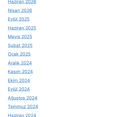
Haziran 2026
Nisan 2026
Eylül 2025
Haziran 2025
Mayıs 2025
Şubat 2025
Ocak 2025
Aralık 2024
Kasım 2024
Ekim 2024
Eylül 2024
Ağustos 2024
Temmuz 2024
Haziran 2024