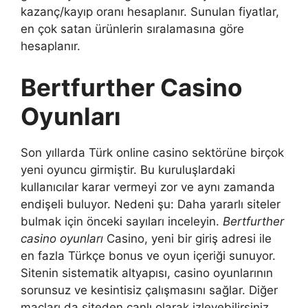
kazanç/kayıp oranı hesaplanır. Sunulan fiyatlar,
en çok satan ürünlerin sıralamasına göre
hesaplanır.
Bertfurther Casino
Oyunları
Son yıllarda Türk online casino sektörüne birçok
yeni oyuncu girmiştir. Bu kuruluşlardaki
kullanıcılar karar vermeyi zor ve aynı zamanda
endişeli buluyor. Nedeni şu: Daha yararlı siteler
bulmak için önceki sayıları inceleyin.
Bertfurther
casino oyunları
Casino, yeni bir giriş adresi ile
en fazla Türkçe bonus ve oyun içeriği sunuyor.
Sitenin sistematik altyapısı, casino oyunlarının
sorunsuz ve kesintisiz çalışmasını sağlar. Diğer
maçları da siteden canlı olarak izleyebilirsiniz.