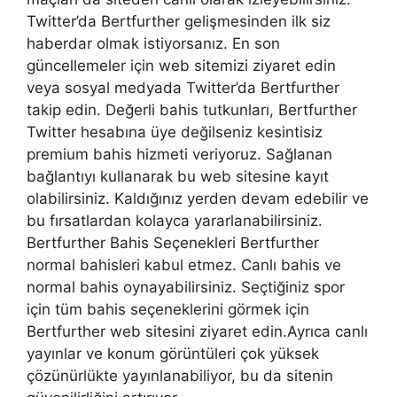
Twitter’da Bertfurther gelişmesinden ilk siz
haberdar olmak istiyorsanız. En son
güncellemeler için web sitemizi ziyaret edin
veya sosyal medyada Twitter’da Bertfurther
takip edin. Değerli bahis tutkunları, Bertfurther
Twitter hesabına üye değilseniz kesintisiz
premium bahis hizmeti veriyoruz. Sağlanan
bağlantıyı kullanarak bu web sitesine kayıt
olabilirsiniz. Kaldığınız yerden devam edebilir ve
bu fırsatlardan kolayca yararlanabilirsiniz.
Bertfurther Bahis Seçenekleri Bertfurther
normal bahisleri kabul etmez. Canlı bahis ve
normal bahis oynayabilirsiniz. Seçtiğiniz spor
için tüm bahis seçeneklerini görmek için
Bertfurther web sitesini ziyaret edin.Ayrıca canlı
yayınlar ve konum görüntüleri çok yüksek
çözünürlükte yayınlanabiliyor, bu da sitenin