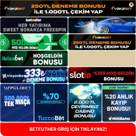
×
BETFUTHER GİRİŞ İÇİN TIKLAYINIZ!