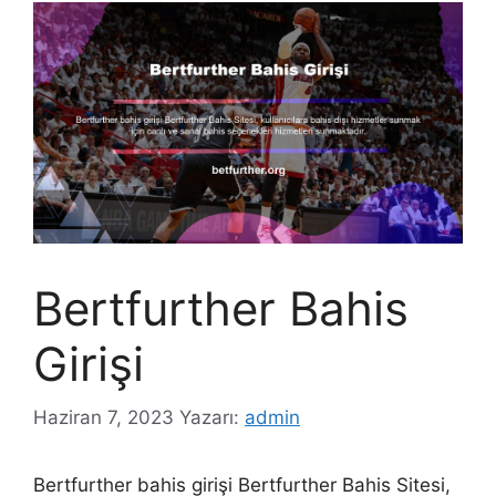
Bertfurther Bahis
Girişi
Haziran 7, 2023
Yazarı:
admin
Bertfurther bahis girişi Bertfurther Bahis Sitesi,