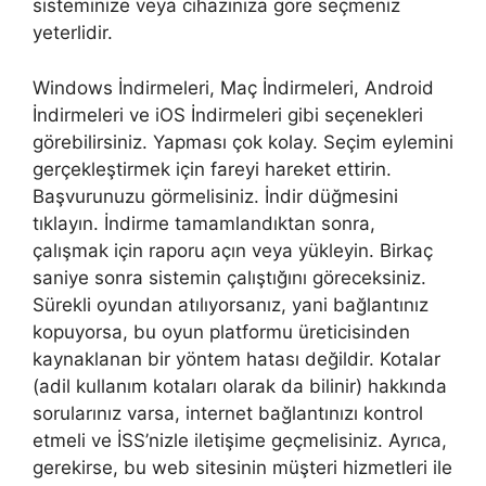
sisteminize veya cihazınıza göre seçmeniz
yeterlidir.
Windows İndirmeleri, Maç İndirmeleri, Android
İndirmeleri ve iOS İndirmeleri gibi seçenekleri
görebilirsiniz. Yapması çok kolay. Seçim eylemini
gerçekleştirmek için fareyi hareket ettirin.
Başvurunuzu görmelisiniz. İndir düğmesini
tıklayın. İndirme tamamlandıktan sonra,
çalışmak için raporu açın veya yükleyin. Birkaç
saniye sonra sistemin çalıştığını göreceksiniz.
Sürekli oyundan atılıyorsanız, yani bağlantınız
kopuyorsa, bu oyun platformu üreticisinden
kaynaklanan bir yöntem hatası değildir. Kotalar
(adil kullanım kotaları olarak da bilinir) hakkında
sorularınız varsa, internet bağlantınızı kontrol
etmeli ve İSS’nizle iletişime geçmelisiniz. Ayrıca,
gerekirse, bu web sitesinin müşteri hizmetleri ile