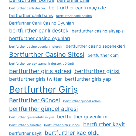
bertfurther canli
bertfurther canli maç izle
bertfurther canli destek
bertfurther canlı bahis
bertfurther canlı casino
Bertfurther Canlı Casino Oyunları
bertfurther canlı destek
bertfurther casino altyapısı
bertfurther casino oyunları
bertfurther casino seçenekleri
bertfurther casino oyunları nelerdir
Bertfurther Casino Sitesi
bertfurther com
bertfurther gerçek zamanlı destek bölümü
bertfurther giris adresi
bertfurther girisi
bertfurther giris twitter
bertfurther giris yap
Bertfurther Giriş
Bertfurther Güncel
bertfurther güncel adres
bertfurther güncel adresi
bertfurther güvenlir mi
bertfurther güvenebilir miyim
bertfurther kayit
bertfurther hizmetler
bertfurther hızlı kuponu
bertfurther kaç oldu
bertfurther kayit