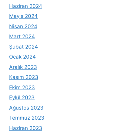
Haziran 2024
Mayıs 2024
Nisan 2024
Mart 2024
Şubat 2024
Ocak 2024
Aralık 2023
Kasım 2023
Ekim 2023
Eylül 2023
Ağustos 2023
Temmuz 2023
Haziran 2023