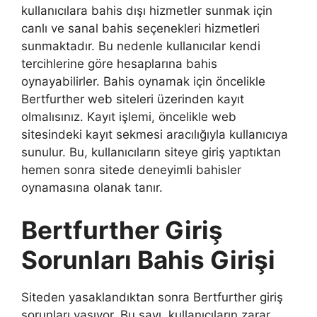
kullanıcılara bahis dışı hizmetler sunmak için
canlı ve sanal bahis seçenekleri hizmetleri
sunmaktadır. Bu nedenle kullanıcılar kendi
tercihlerine göre hesaplarına bahis
oynayabilirler. Bahis oynamak için öncelikle
Bertfurther web siteleri üzerinden kayıt
olmalısınız. Kayıt işlemi, öncelikle web
sitesindeki kayıt sekmesi aracılığıyla kullanıcıya
sunulur. Bu, kullanıcıların siteye giriş yaptıktan
hemen sonra sitede deneyimli bahisler
oynamasına olanak tanır.
Bertfurther Giriş
Sorunları Bahis Girişi
Siteden yasaklandıktan sonra Bertfurther giriş
sorunları yaşıyor. Bu sayı, kullanıcıların zarar