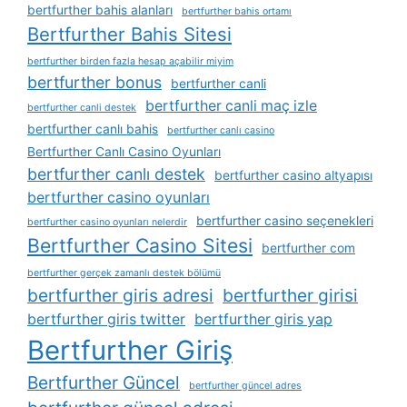
bertfurther bahis alanları
bertfurther bahis ortamı
Bertfurther Bahis Sitesi
bertfurther birden fazla hesap açabilir miyim
bertfurther bonus
bertfurther canli
bertfurther canli maç izle
bertfurther canli destek
bertfurther canlı bahis
bertfurther canlı casino
Bertfurther Canlı Casino Oyunları
bertfurther canlı destek
bertfurther casino altyapısı
bertfurther casino oyunları
bertfurther casino seçenekleri
bertfurther casino oyunları nelerdir
Bertfurther Casino Sitesi
bertfurther com
bertfurther gerçek zamanlı destek bölümü
bertfurther giris adresi
bertfurther girisi
bertfurther giris twitter
bertfurther giris yap
Bertfurther Giriş
Bertfurther Güncel
bertfurther güncel adres