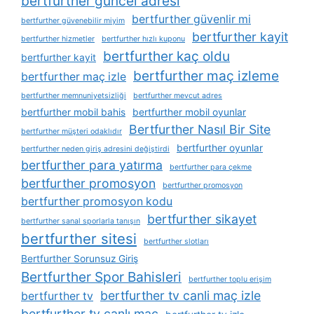
bertfurther güncel adresi
bertfurther güvenlir mi
bertfurther güvenebilir miyim
bertfurther kayit
bertfurther hizmetler
bertfurther hızlı kuponu
bertfurther kaç oldu
bertfurther kayit
bertfurther maç izleme
bertfurther maç izle
bertfurther memnuniyetsizliği
bertfurther mevcut adres
bertfurther mobil bahis
bertfurther mobil oyunlar
Bertfurther Nasıl Bir Site
bertfurther müşteri odaklıdır
bertfurther oyunlar
bertfurther neden giriş adresini değiştirdi
bertfurther para yatırma
bertfurther para çekme
bertfurther promosyon
bertfurther promosyon
bertfurther promosyon kodu
bertfurther sikayet
bertfurther sanal sporlarla tanışın
bertfurther sitesi
bertfurther slotları
Bertfurther Sorunsuz Giriş
Bertfurther Spor Bahisleri
bertfurther toplu erişim
bertfurther tv canli maç izle
bertfurther tv
bertfurther tv canlı maç