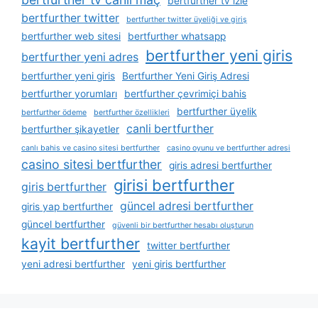
bertfurther tv izle
bertfurther twitter
bertfurther twitter üyeliği ve giriş
bertfurther web sitesi
bertfurther whatsapp
bertfurther yeni giris
bertfurther yeni adres
bertfurther yeni giris
Bertfurther Yeni Giriş Adresi
bertfurther yorumları
bertfurther çevrimiçi bahis
bertfurther üyelik
bertfurther ödeme
bertfurther özellikleri
canli bertfurther
bertfurther şikayetler
canlı bahis ve casino sitesi bertfurther
casino oyunu ve bertfurther adresi
casino sitesi bertfurther
giris adresi bertfurther
girisi bertfurther
giris bertfurther
güncel adresi bertfurther
giris yap bertfurther
güncel bertfurther
güvenli bir bertfurther hesabı oluşturun
kayit bertfurther
twitter bertfurther
yeni adresi bertfurther
yeni giris bertfurther